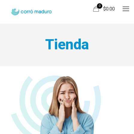
0
$0.00
Tienda