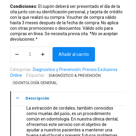
Condiciones:
El cupón deberá ser presentado el día de la
cita junto con su identificación personal, y tarjeta de crédito
con la que realizó su compra. Voucher de compra válido
hasta 3 meses después de la fecha de compra. No aplica
con otras promociones o descuentos. Válido sólo para
compras en línea. Se necesita previa cita. *
No se aceptan
devoluciones.*
Extracción
de
Añadir al carrito
Cordales
(2x1)
Categorías:
Diagnostico y Prevención
,
Precios Exclusivos
cantidad
Online
Etiquetas:
DIAGNÓSTICO & PREVENCIÓN
ODONTOLOGÍA GENERAL
Descripción
La extracción de cordales, también conocidos
como muelas del juicio, es un procedimiento
común en odontología. En nuestra clínica dental,
ofrecemos este servicio con el objetivo de
ayudar a nuestros pacientes a mantener una
buena salud bucal y prevenir futuros problemas.