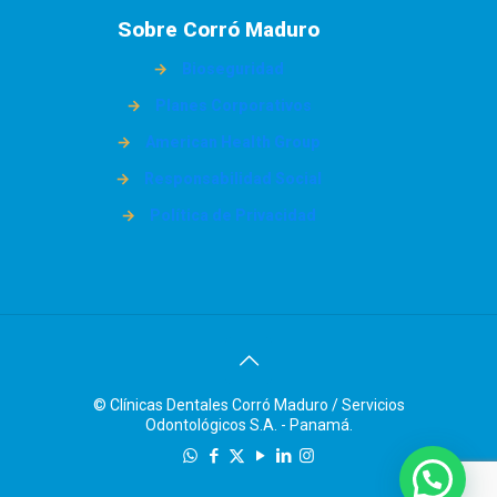
Sobre Corró Maduro
→
Bioseguridad
→
Planes Corporativos
→
American Health Group
→
Responsabilidad Social
→
Política de Privacidad
© Clínicas Dentales Corró Maduro / Servicios
Odontológicos S.A. - Panamá.