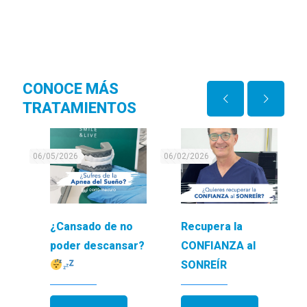
CONOCE MÁS
TRATAMIENTOS
06/05/2026
06/02/2026
05
só
¿Cansado de no
Recupera la
n
poder descansar?
CONFIANZA al
SONREÍR