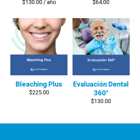
$
130.00
/ año
$
64.00
Bleaching Plus
Evaluación Dental
$
225.00
360°
$
130.00